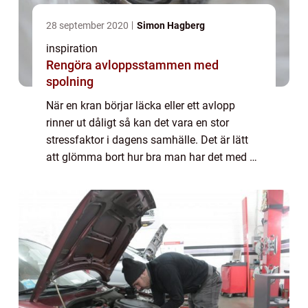
28 september 2020
Simon Hagberg
inspiration
Rengöra avloppsstammen med
spolning
När en kran börjar läcka eller ett avlopp
rinner ut dåligt så kan det vara en stor
stressfaktor i dagens samhälle. Det är lätt
att glömma bort hur bra man har det med all
rördragning som förser bostäderna med
både vatten in och avlopp ut. Så nästa gå...