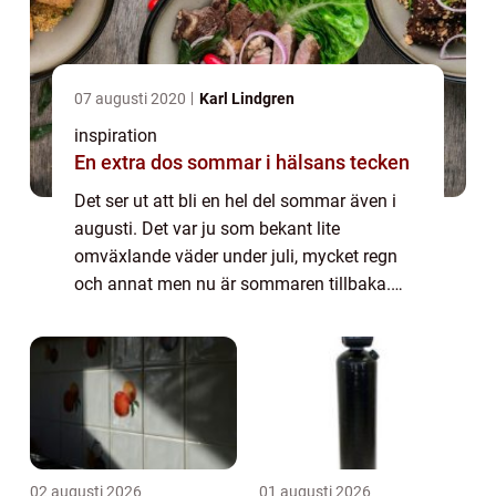
07 augusti 2020
Karl Lindgren
inspiration
En extra dos sommar i hälsans tecken
Det ser ut att bli en hel del sommar även i
augusti. Det var ju som bekant lite
omväxlande väder under juli, mycket regn
och annat men nu är sommaren tillbaka.
Hela landet ska få omkring 25 grader vilket
såklart känns skönt. Delad sol är dubbel sol.
...
02 augusti 2026
01 augusti 2026