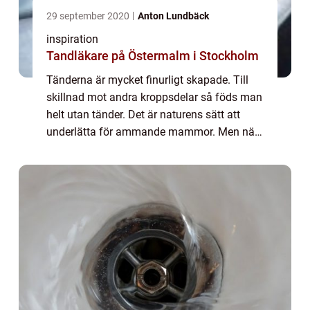
29 september 2020
Anton Lundbäck
inspiration
Tandläkare på Östermalm i Stockholm
Tänderna är mycket finurligt skapade. Till
skillnad mot andra kroppsdelar så föds man
helt utan tänder. Det är naturens sätt att
underlätta för ammande mammor. Men när
barnen börjar nå en ålder så att de inte
längre ammar, då börjar tänderna visa sig...