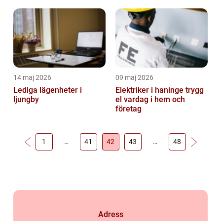
runt
14 maj 2026
09 maj 2026
Lediga lägenheter i
Elektriker i haninge trygg
ljungby
el vardag i hem och
företag
1
…
41
42
43
…
48
Adress