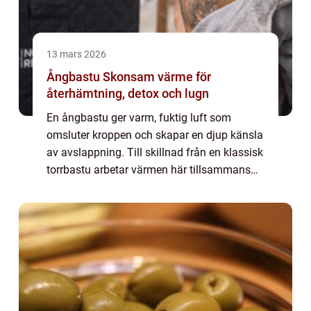
13 mars 2026
Ångbastu Skonsam värme för
återhämtning, detox och lugn
En ångbastu ger varm, fuktig luft som
omsluter kroppen och skapar en djup känsla
av avslappning. Till skillnad från en klassisk
torrbastu arbetar värmen här tillsammans
med nästan 100 procent luftfuktighet.
Resultatet blir en mildare temperatur, men ...