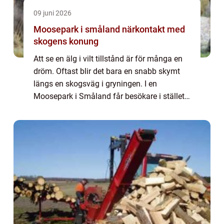
09 juni 2026
Moosepark i småland närkontakt med
skogens konung
Att se en älg i vilt tillstånd är för många en
dröm. Oftast blir det bara en snabb skymt
längs en skogsväg i gryningen. I en
Moosepark i Småland får besökare i stället
uppleva älgen på nära håll, i lugn takt och
med tid att både titta, fotografera oc...