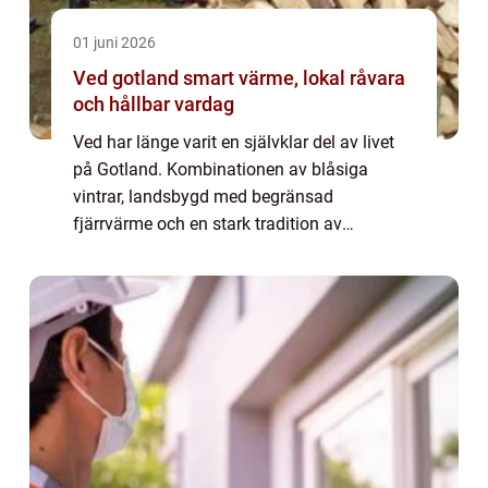
01 juni 2026
Ved gotland smart värme, lokal råvara
och hållbar vardag
Ved har länge varit en självklar del av livet
på Gotland. Kombinationen av blåsiga
vintrar, landsbygd med begränsad
fjärrvärme och en stark tradition av
skogsbruk gör vedeldning till ett naturligt
val. När man pratar om ved Gotland handlar
det inte b...