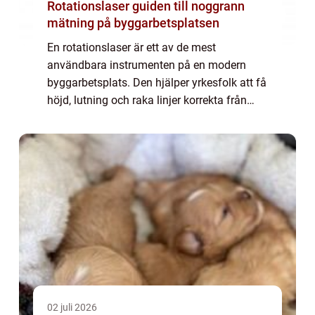
Rotationslaser guiden till noggrann
mätning på byggarbetsplatsen
En rotationslaser är ett av de mest
användbara instrumenten på en modern
byggarbetsplats. Den hjälper yrkesfolk att få
höjd, lutning och raka linjer korrekta från
början, oavsett om jobbet gäller
grundläggning, form, gjutning, dränering
eller invändi...
02 juli 2026