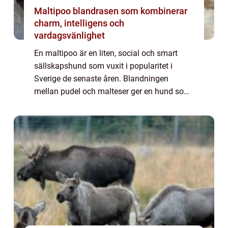
Maltipoo blandrasen som kombinerar
charm, intelligens och
vardagsvänlighet
En maltipoo är en liten, social och smart
sällskapshund som vuxit i popularitet i
Sverige de senaste åren. Blandningen
mellan pudel och malteser ger en hund som
ofta är allergivänlig, fällfri och mycket
familjekär. Många uppskattar den både för
dess ...