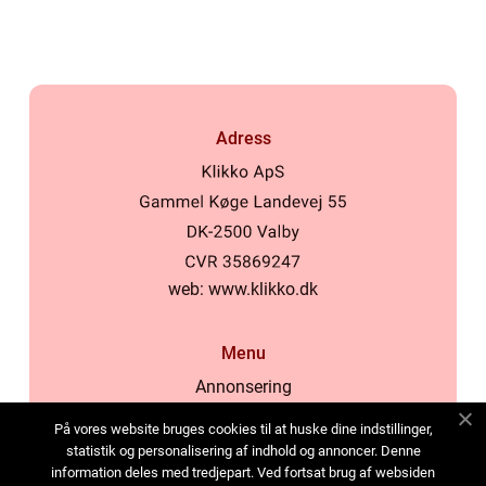
Adress
web:
www.klikko.dk
Menu
Annonsering
Om oss
På vores website bruges cookies til at huske dine indstillinger,
Cookies
statistik og personalisering af indhold og annoncer. Denne
information deles med tredjepart. Ved fortsat brug af websiden
Kontakta oss