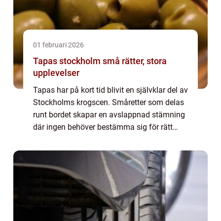
01 februari 2026
Tapas stockholm små rätter, stora
upplevelser
Tapas har på kort tid blivit en självklar del av
Stockholms krogscen. Småretter som delas
runt bordet skapar en avslappnad stämning
där ingen behöver bestämma sig för rätt
rätt. I stället plockar sällskapet in flera rätter,
testar nytt, smakar av var...