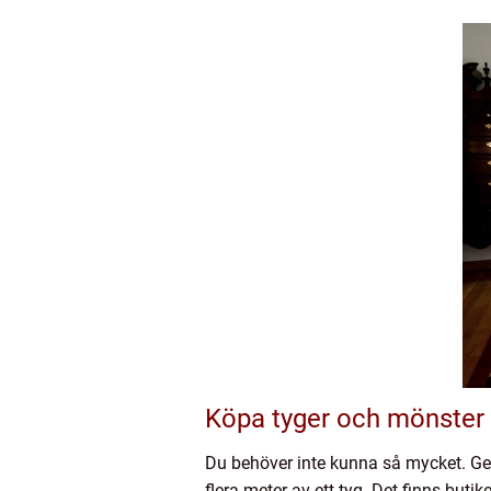
Köpa tyger och mönster
Du behöver inte kunna så mycket. Genom
flera meter av ett tyg. Det finns buti