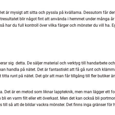
Det är mysigt att sitta och pyssla på kvällarna. Dessutom får d
tresultatet blir något fint att använda i hemmet under många år 
a så har du full kontroll över vilka färger och mönster du vill ha. 
serar sig detta. De säljer material och verktyg till handarbete 
n man handla på nätet. Det är fantastiskt att få gå runt och kl
t titta runt på nätet. Det gör att man får tillgång till fler butike
lta. Det är en metod som liknar lappteknik, men man lägger ett f
n bli en varm filt eller ett överkast. Men det kan också bli portm
till så att de bildar vackra mönster. Det finns inga gränser för hu