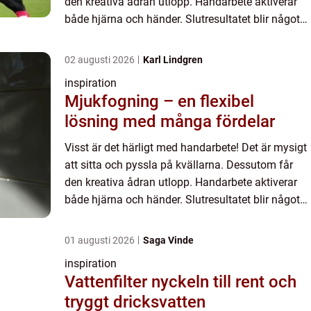
den kreativa ådran utlopp. Handarbete aktiverar
både hjärna och händer. Slutresultatet blir något
fint att använda i hemmet under många år
framöver. Ka...
02 augusti 2026
Karl Lindgren
inspiration
Mjukfogning – en flexibel
lösning med många fördelar
Visst är det härligt med handarbete! Det är mysigt
att sitta och pyssla på kvällarna. Dessutom får
den kreativa ådran utlopp. Handarbete aktiverar
både hjärna och händer. Slutresultatet blir något
fint att använda i hemmet under många år
framöver. Ka...
01 augusti 2026
Saga Vinde
inspiration
Vattenfilter nyckeln till rent och
tryggt dricksvatten