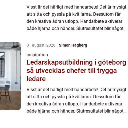
Visst är det härligt med handarbete! Det är mysigt
att sitta och pyssla på kvällarna. Dessutom får
den kreativa ådran utlopp. Handarbete aktiverar
både hjärna och händer. Slutresultatet blir något
fint att använda i hemmet under många år
framöver. Ka...
01 augusti 2026
Simon Hagberg
inspiration
Ledarskapsutbildning i göteborg
så utvecklas chefer till trygga
ledare
Visst är det härligt med handarbete! Det är mysigt
att sitta och pyssla på kvällarna. Dessutom får
den kreativa ådran utlopp. Handarbete aktiverar
både hjärna och händer. Slutresultatet blir något
fint att använda i hemmet under många år
framöver. Ka...