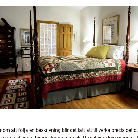
 att följa en beskrivning blir det lätt att tillverka precis det 
ker som säljer quilttyger i lagom storlek. De säljer också mönster.