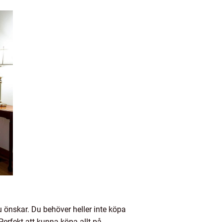
du önskar. Du behöver heller inte köpa
 Perfekt att kunna köpa allt på