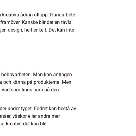
en kreativa ådran utlopp. Handarbete
framöver. Kanske blir det en tavla
Egen design, helt enkelt. Det kan inte
och hobbyarbeten. Man kan antingen
ämma och känna på produkterna. Men
r än vad som finns bara på den
oder under tyget. Fodret kan bestå av
onnäer, väskor eller andra mer
r kreativt det kan bli!