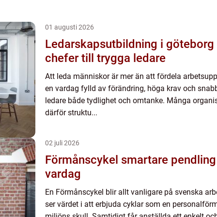
01 augusti 2026
Ledarskapsutbildning i göteborg så utvecklas
chefer till trygga ledare
Att leda människor är mer än att fördela arbetsuppgi
en vardag fylld av förändring, höga krav och snab
ledare både tydlighet och omtanke. Många organisa
därför struktu...
02 juli 2026
Förmånscykel smartare pendling och friskare
vardag
En Förmånscykel blir allt vanligare på svenska arbe
ser värdet i att erbjuda cyklar som en personalför
miljöns skull. Samtidigt får anställda ett enkelt och