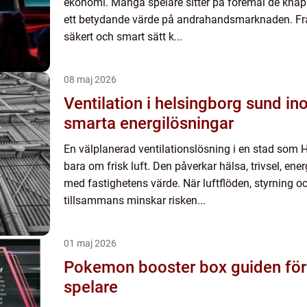
ekonomi. Många spelare sitter på föremål de kna
ett betydande värde på andrahandsmarknaden. Frå
säkert och smart sätt k...
08 maj 2026
Ventilation i helsingborg sund inomhusmiljö och
smarta energilösningar
En välplanerad ventilationslösning i en stad som 
bara om frisk luft. Den påverkar hälsa, trivsel, ener
med fastighetens värde. När luftflöden, styrning o
tillsammans minskar risken...
01 maj 2026
Pokemon booster box guiden för samlare och
spelare