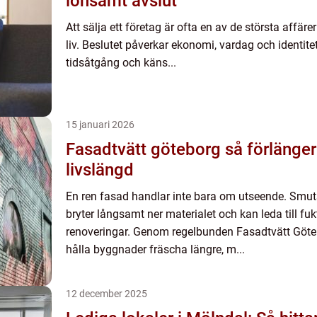
lönsamt avslut
Att sälja ett företag är ofta en av de största affärer
liv. Beslutet påverkar ekonomi, vardag och identi
tidsåtgång och käns...
15 januari 2026
Fasadtvätt göteborg så förlänger du fasadens
livslängd
En ren fasad handlar inte bara om utseende. Smut
bryter långsamt ner materialet och kan leda till fu
renoveringar. Genom regelbunden Fasadtvätt Göte
hålla byggnader fräscha längre, m...
12 december 2025