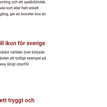
mling och ett spelbibliotek.
de kort eller helt enkelt
ång, ger en booster box en
äs till ikon för sverige
brädor världen över började
hästen ett tydligt exempel på
resa långt utanför
ett tryggt och