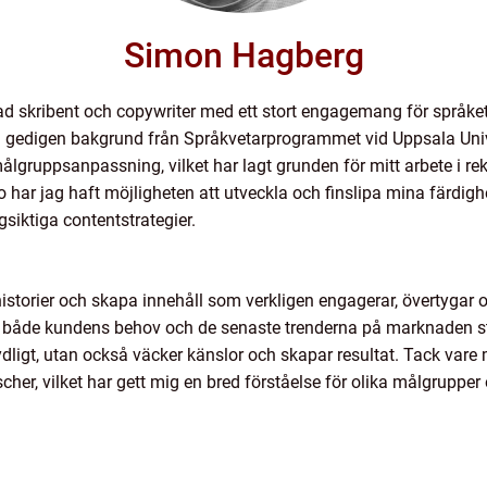
Simon Hagberg
d skribent och copywriter med ett stort engagemang för språket
 gedigen bakgrund från Språkvetarprogrammet vid Uppsala Univer
ålgruppsanpassning, vilket har lagt grunden för mitt arbete i re
ar jag haft möjligheten att utveckla och finslipa mina färdighe
siktiga contentstrategier.
a historier och skapa innehåll som verkligen engagerar, övertyga
i både kundens behov och de senaste trenderna på marknaden sträv
ligt, utan också väcker känslor och skapar resultat. Tack vare m
her, vilket har gett mig en bred förståelse för olika målgrupper