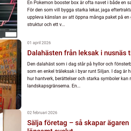
En Pokemon booster box är ofta navet i både en sa
För den som vill bygga starka lekar, jaga eftertrakta
uppleva känslan av att öppna många paket på en g
struktur och ett v...
01 april 2026
Dalahästen från leksak i nusn
Den dalahäst som i dag står på hyllor och fönster
som en enkel träleksak i byar runt Siljan. I dag är 
hur hantverk, berättelser och starka symboler kan 
landskapsgränserna. En...
02 februari 2026
Sälja företag – så skapar ägaren 