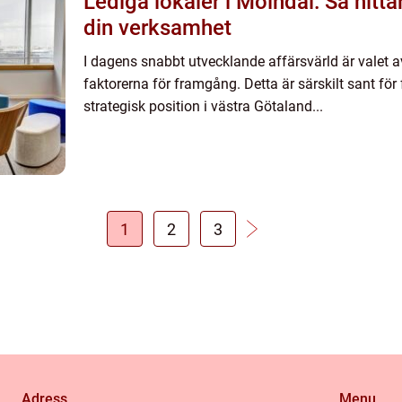
Lediga lokaler i Mölndal: Så hittar
din verksamhet
I dagens snabbt utvecklande affärsvärld är valet av
faktorerna för framgång. Detta är särskilt sant för 
strategisk position i västra Götaland...
1
2
3
Adress
Menu