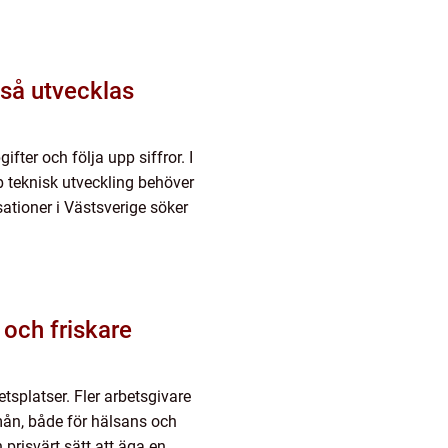
fter och följa upp siffror. I
b teknisk utveckling behöver
tioner i Västsverige söker
tsplatser. Fler arbetsgivare
mån, både för hälsans och
 prisvärt sätt att äga en