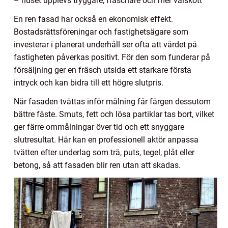
– huset upplevs tryggare, fräschare och mer välskött
En ren fasad har också en ekonomisk effekt.
Bostadsrättsföreningar och fastighetsägare som
investerar i planerat underhåll ser ofta att värdet på
fastigheten påverkas positivt. För den som funderar på
försäljning ger en fräsch utsida ett starkare första
intryck och kan bidra till ett högre slutpris.
När fasaden tvättas inför målning får färgen dessutom
bättre fäste. Smuts, fett och lösa partiklar tas bort, vilket
ger färre ommålningar över tid och ett snyggare
slutresultat. Här kan en professionell aktör anpassa
tvätten efter underlag som trä, puts, tegel, plåt eller
betong, så att fasaden blir ren utan att skadas.