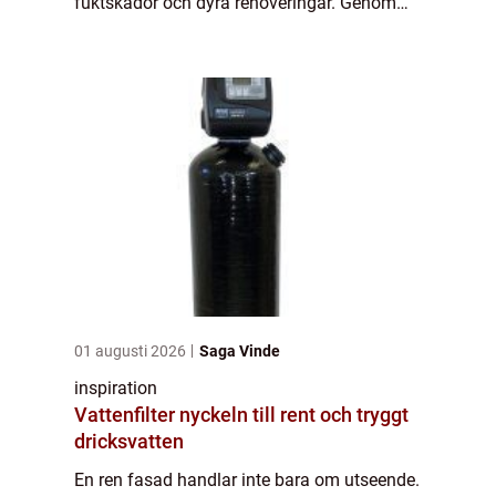
fuktskador och dyra renoveringar. Genom
regelbunden Fasadtvätt Göteborg kan
fastighetsägare hålla byggnader fräscha
längre, m...
01 augusti 2026
Saga Vinde
inspiration
Vattenfilter nyckeln till rent och tryggt
dricksvatten
En ren fasad handlar inte bara om utseende.