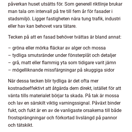
påverkan huset utsätts för. Som generell riktlinje brukar
man tala om intervall på tre till fem år för fasader i
stadsmiljö. Ligger fastigheten nära tung trafik, industri
eller hav kan behovet vara tätare.
Tecken på att en fasad behöver tvättas är bland annat:
– gröna eller mörka fläckar av alger och mossa
– tydliga smutsränder under fönsterplåt och detaljer
– grå, matt eller flammig yta som tidigare varit jämn
– mögelliknande missfärgningar på skuggiga sidor
När dessa tecken blir tydliga är det ofta mer
kostnadseffektivt att åtgärda dem direkt, istället för att
vänta tills materialet börjar ta skada. På tak är mossa
och lav en särskilt viktig varningssignal. Påväxt binder
fukt, och fukt är en av de vanligaste orsakerna till både
frostsprängningar och förkortad livslängd på pannor
och tätskikt.