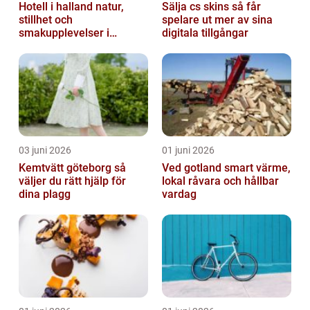
Hotell i halland natur,
Sälja cs skins så får
stillhet och
spelare ut mer av sina
smakupplevelser i
digitala tillgångar
harmoni
03 juni 2026
01 juni 2026
Kemtvätt göteborg så
Ved gotland smart värme,
väljer du rätt hjälp för
lokal råvara och hållbar
dina plagg
vardag