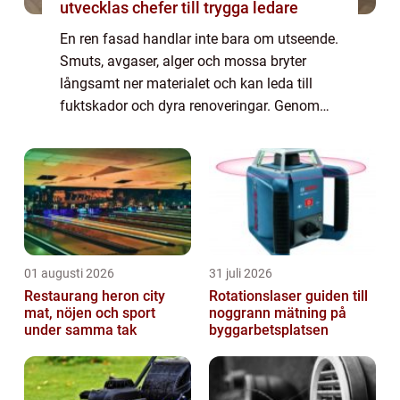
utvecklas chefer till trygga ledare
En ren fasad handlar inte bara om utseende.
Smuts, avgaser, alger och mossa bryter
långsamt ner materialet och kan leda till
fuktskador och dyra renoveringar. Genom
regelbunden Fasadtvätt Göteborg kan
fastighetsägare hålla byggnader fräscha
längre, m...
01 augusti 2026
31 juli 2026
Restaurang heron city
Rotationslaser guiden till
mat, nöjen och sport
noggrann mätning på
under samma tak
byggarbetsplatsen