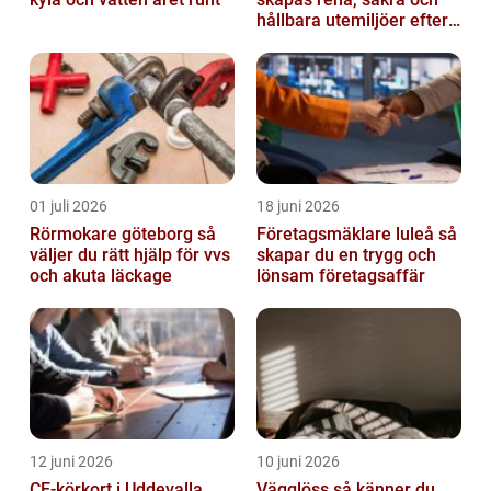
hållbara utemiljöer efter
vintern
01 juli 2026
18 juni 2026
Rörmokare göteborg så
Företagsmäklare luleå så
väljer du rätt hjälp för vvs
skapar du en trygg och
och akuta läckage
lönsam företagsaffär
12 juni 2026
10 juni 2026
CE-körkort i Uddevalla
Vägglöss så känner du