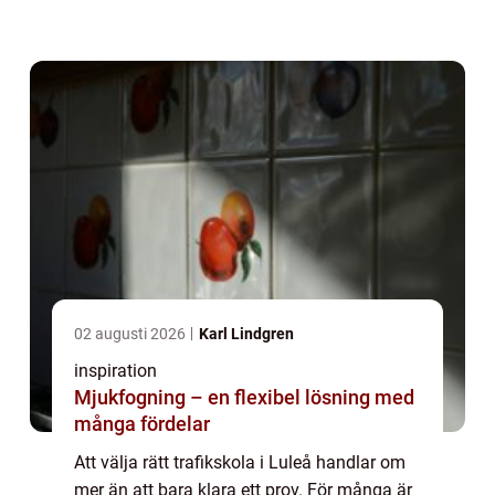
utbildning ger inte bara ett plastkort i
plånboken, utan också trygghet i...
02 augusti 2026
Karl Lindgren
inspiration
Mjukfogning – en flexibel lösning med
många fördelar
Att välja rätt trafikskola i Luleå handlar om
mer än att bara klara ett prov. För många är