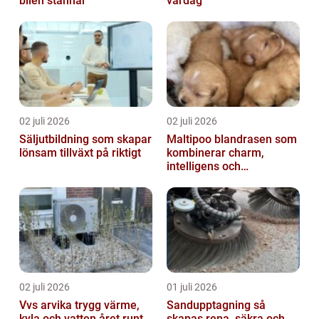
bilen stannar
vardag
02 juli 2026
02 juli 2026
Säljutbildning som skapar
Maltipoo blandrasen som
lönsam tillväxt på riktigt
kombinerar charm,
intelligens och
vardagsvänlighet
02 juli 2026
01 juli 2026
Vvs arvika trygg värme,
Sandupptagning så
kyla och vatten året runt
skapas rena, säkra och