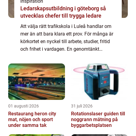
inspiration
Ledarskapsutbildning i göteborg så
utvecklas chefer till trygga ledare
Att välja rätt trafikskola i Luleå handlar om
mer än att bara klara ett prov. För många är
körkortet en nyckel till arbete, studier, fritid
och frihet i vardagen. En genomtänkt
utbildning ger inte bara ett plastkort i
plånboken, utan också trygghet i...
01 augusti 2026
31 juli 2026
Restaurang heron city
Rotationslaser guiden till
mat, nöjen och sport
noggrann mätning på
under samma tak
byggarbetsplatsen