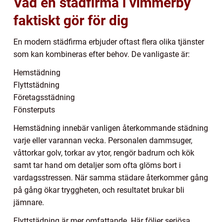
Vad en städfirma i vimmerby
faktiskt gör för dig
En modern städfirma erbjuder oftast flera olika tjänster
som kan kombineras efter behov. De vanligaste är:
Hemstädning
Flyttstädning
Företagsstädning
Fönsterputs
Hemstädning innebär vanligen återkommande städning
varje eller varannan vecka. Personalen dammsuger,
våttorkar golv, torkar av ytor, rengör badrum och kök
samt tar hand om detaljer som ofta glöms bort i
vardagsstressen. När samma städare återkommer gång
på gång ökar tryggheten, och resultatet brukar bli
jämnare.
Flyttstädning är mer omfattande. Här följer seriösa