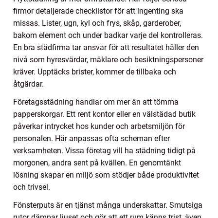
firmor detaljerade checklistor för att ingenting ska
missas. Lister, ugn, kyl och frys, skåp, garderober,
bakom element och under badkar varje del kontrolleras.
En bra städfirma tar ansvar för att resultatet håller den
nivå som hyresvärdar, mäklare och besiktningspersoner
kräver. Upptäcks brister, kommer de tillbaka och
åtgärdar.
Företagsstädning handlar om mer än att tömma
papperskorgar. Ett rent kontor eller en välstädad butik
påverkar intrycket hos kunder och arbetsmiljön för
personalen. Här anpassas ofta scheman efter
verksamheten. Vissa företag vill ha städning tidigt på
morgonen, andra sent på kvällen. En genomtänkt
lösning skapar en miljö som stödjer både produktivitet
och trivsel.
Fönsterputs är en tjänst många underskattar. Smutsiga
rutor dämpar ljuset och gör att ett rum känns trist, även