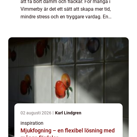
att få bort damm och fläckar. För många i
Vimmerby är det ett sätt att skapa mer tid,
mindre stress och en tryggare vardag. En
seriös aktör levererar inte bara rena golv,
utan också struktur, tydliga rutin...
02 augusti 2026
Karl Lindgren
inspiration
Mjukfogning – en flexibel lösning med