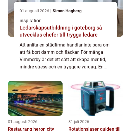
01 augusti 2026
Simon Hagberg
inspiration
Ledarskapsutbildning i göteborg så
utvecklas chefer till trygga ledare
Att anlita en städfirma handlar inte bara om
att få bort damm och fläckar. För många i
Vimmerby är det ett sätt att skapa mer tid,
mindre stress och en tryggare vardag. En
seriös aktör levererar inte bara rena golv,
utan också struktur, tydliga rutin...
01 augusti 2026
31 juli 2026
Restaurang heron city
Rotationslaser guiden till