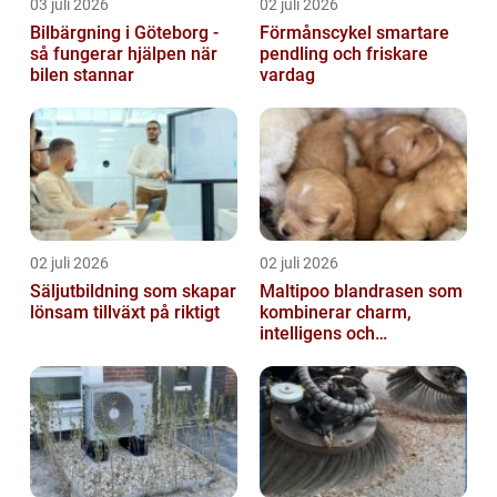
03 juli 2026
02 juli 2026
Bilbärgning i Göteborg -
Förmånscykel smartare
så fungerar hjälpen när
pendling och friskare
bilen stannar
vardag
02 juli 2026
02 juli 2026
Säljutbildning som skapar
Maltipoo blandrasen som
lönsam tillväxt på riktigt
kombinerar charm,
intelligens och
vardagsvänlighet