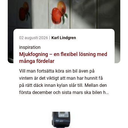
02 augusti 2026
Karl Lindgren
inspiration
Mjukfogning – en flexibel lösning med
många fördelar
Vill man fortsätta köra sin bil även på
vintern är det viktigt att man har hunnit få
på rätt däck innan kylan slår till. Mellan den
första december och sista mars ska bilen ha
vinterdäck om det rådet vinterväglag.
Eftersom väglaget kan skilja brett m...