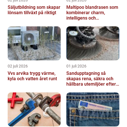
02 juli 2026
02 juli 2026
Säljutbildning som skapar
Maltipoo blandrasen som
lönsam tillväxt på riktigt
kombinerar charm,
intelligens och
vardagsvänlighet
02 juli 2026
01 juli 2026
Vvs arvika trygg värme,
Sandupptagning så
kyla och vatten året runt
skapas rena, säkra och
hållbara utemiljöer efter
vintern