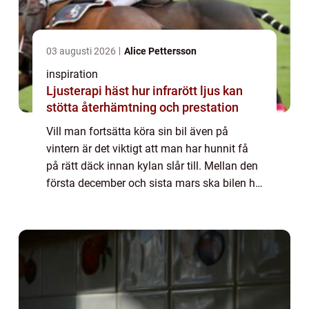
03 augusti 2026
Alice Pettersson
inspiration
Ljusterapi häst hur infrarött ljus kan
stötta återhämtning och prestation
Vill man fortsätta köra sin bil även på
vintern är det viktigt att man har hunnit få
på rätt däck innan kylan slår till. Mellan den
första december och sista mars ska bilen ha
vinterdäck om det rådet vinterväglag.
Eftersom väglaget kan skilja brett m...