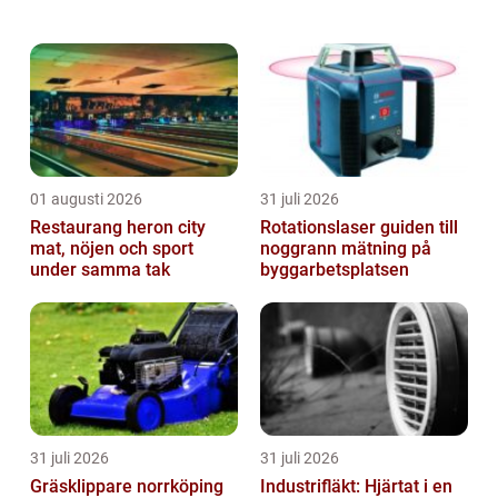
vinterdäck om det rådet vinterväglag.
Eftersom väglaget kan skilja brett m...
01 augusti 2026
31 juli 2026
Restaurang heron city
Rotationslaser guiden till
mat, nöjen och sport
noggrann mätning på
under samma tak
byggarbetsplatsen
31 juli 2026
31 juli 2026
Gräsklippare norrköping
Industrifläkt: Hjärtat i en