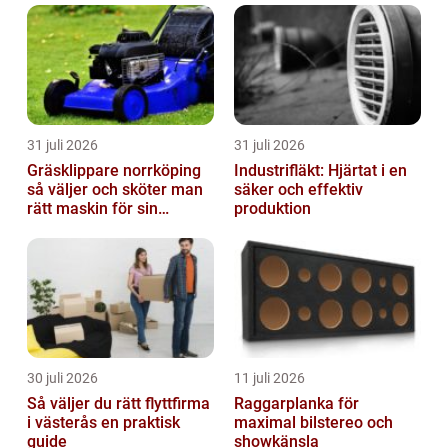
31 juli 2026
31 juli 2026
Gräsklippare norrköping
Industrifläkt: Hjärtat i en
så väljer och sköter man
säker och effektiv
rätt maskin för sin
produktion
trädgård
30 juli 2026
11 juli 2026
Så väljer du rätt flyttfirma
Raggarplanka för
i västerås en praktisk
maximal bilstereo och
guide
showkänsla