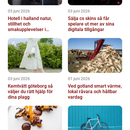
03 juni 2026
03 juni 2026
Hotell i halland natur,
Sälja cs skins så får
stillhet och
spelare ut mer av sina
smakupplevelser i
digitala tillgångar
harmoni
03 juni 2026
01 juni 2026
Kemtvätt göteborg så
Ved gotland smart värme,
väljer du rätt hjälp för
lokal råvara och hållbar
dina plagg
vardag