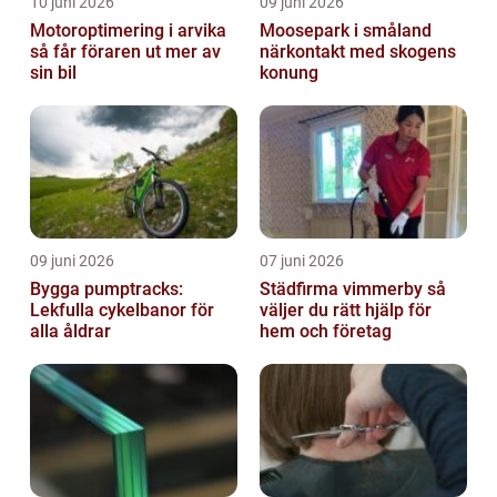
10 juni 2026
09 juni 2026
Motoroptimering i arvika
Moosepark i småland
så får föraren ut mer av
närkontakt med skogens
sin bil
konung
09 juni 2026
07 juni 2026
Bygga pumptracks:
Städfirma vimmerby så
Lekfulla cykelbanor för
väljer du rätt hjälp för
alla åldrar
hem och företag