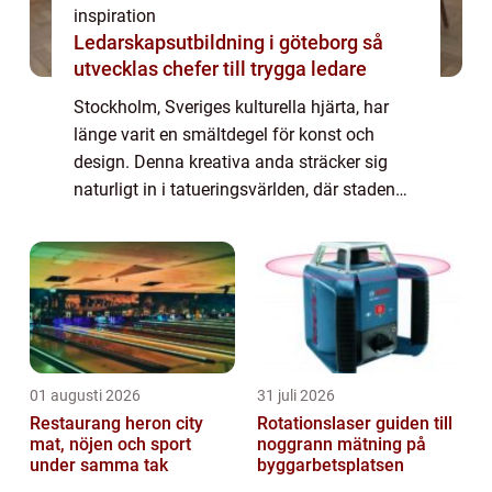
inspiration
Ledarskapsutbildning i göteborg så
utvecklas chefer till trygga ledare
Stockholm, Sveriges kulturella hjärta, har
länge varit en smältdegel för konst och
design. Denna kreativa anda sträcker sig
naturligt in i tatueringsvärlden, där staden
stoltserar med några av de mest talangfu...
01 augusti 2026
31 juli 2026
Restaurang heron city
Rotationslaser guiden till
mat, nöjen och sport
noggrann mätning på
under samma tak
byggarbetsplatsen