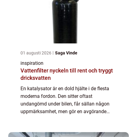
01 augusti 2026
Saga Vinde
inspiration
Vattenfilter nyckeln till rent och tryggt
dricksvatten
En katalysator är en dold hjälte i de flesta
moderna fordon. Den sitter oftast
undangömd under bilen, får sällan någon
uppmärksamhet, men gör en avgörande
insats varje gång motorn startar.
Katalysatorn minskar farliga avgaser,
hjälper fordon att klar...