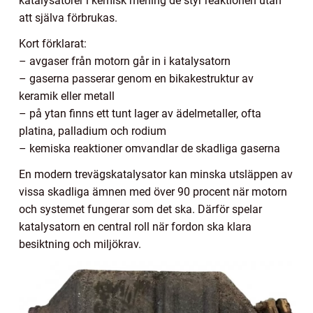
katalysatorer i kemisk mening de styr reaktionen utan
att själva förbrukas.
Kort förklarat:
– avgaser från motorn går in i katalysatorn
– gaserna passerar genom en bikakestruktur av
keramik eller metall
– på ytan finns ett tunt lager av ädelmetaller, ofta
platina, palladium och rodium
– kemiska reaktioner omvandlar de skadliga gaserna
En modern trevägskatalysator kan minska utsläppen av
vissa skadliga ämnen med över 90 procent när motorn
och systemet fungerar som det ska. Därför spelar
katalysatorn en central roll när fordon ska klara
besiktning och miljökrav.