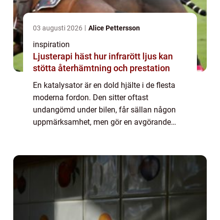
03 augusti 2026
Alice Pettersson
inspiration
Ljusterapi häst hur infrarött ljus kan
stötta återhämtning och prestation
En katalysator är en dold hjälte i de flesta
moderna fordon. Den sitter oftast
undangömd under bilen, får sällan någon
uppmärksamhet, men gör en avgörande
insats varje gång motorn startar.
Katalysatorn minskar farliga avgaser,
hjälper fordon att klar...