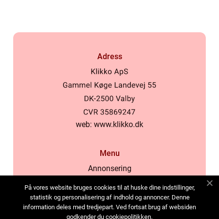
Adress
web:
www.klikko.dk
Menu
Annonsering
Om oss
På vores website bruges cookies til at huske dine indstillinger,
Cookies
statistik og personalisering af indhold og annoncer. Denne
information deles med tredjepart. Ved fortsat brug af websiden
Kontakta oss
godkender du cookiepolitikken.