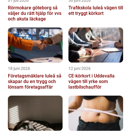
01 juli 2026
30 juni 2026
Rörmokare göteborg så
Trafikskola luleå vägen till
väljer du rätt hjälp för vvs
ett tryggt körkort
och akuta läckage
18 juni 2026
12 juni 2026
Företagsmäklare luleå så
CE-körkort i Uddevalla
skapar du en trygg och
vägen till yrke som
lönsam företagsaffär
lastbilschaufför