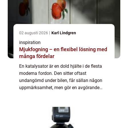
02 augusti 2026
Karl Lindgren
inspiration
Mjukfogning – en flexibel lösning med
många fördelar
En katalysator är en dold hjälte i de flesta
moderna fordon. Den sitter oftast
undangömd under bilen, får sällan någon
uppmärksamhet, men gör en avgörande
insats varje gång motorn startar.
Katalysatorn minskar farliga avgaser,
hjälper fordon att klar...