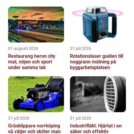
Katalysatorn minskar farliga avgaser,
hjälper fordon att klar...
01 augusti 2026
31 juli 2026
Restaurang heron city
Rotationslaser guiden till
mat, nöjen och sport
noggrann mätning på
under samma tak
byggarbetsplatsen
31 juli 2026
31 juli 2026
Gräsklippare norrköping
Industrifläkt: Hjärtat i en
så väljer och sköter man
säker och effektiv