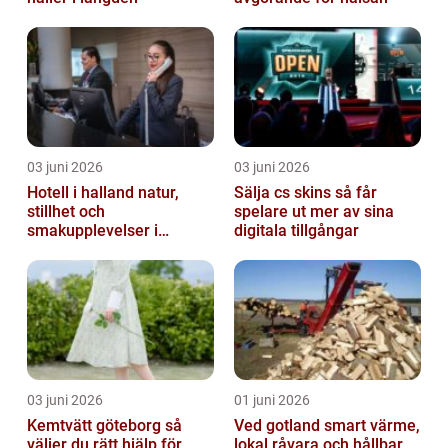
03 juni 2026
03 juni 2026
Hotell i halland natur,
Sälja cs skins så får
stillhet och
spelare ut mer av sina
smakupplevelser i
digitala tillgångar
harmoni
03 juni 2026
01 juni 2026
Kemtvätt göteborg så
Ved gotland smart värme,
väljer du rätt hjälp för
lokal råvara och hållbar