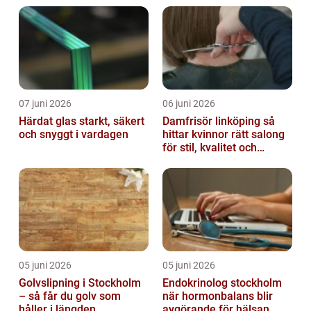
07 juni 2026
06 juni 2026
Härdat glas starkt, säkert
Damfrisör linköping så
och snyggt i vardagen
hittar kvinnor rätt salong
för stil, kvalitet och
omtanke
05 juni 2026
05 juni 2026
Golvslipning i Stockholm
Endokrinolog stockholm
– så får du golv som
när hormonbalans blir
håller i längden
avgörande för hälsan