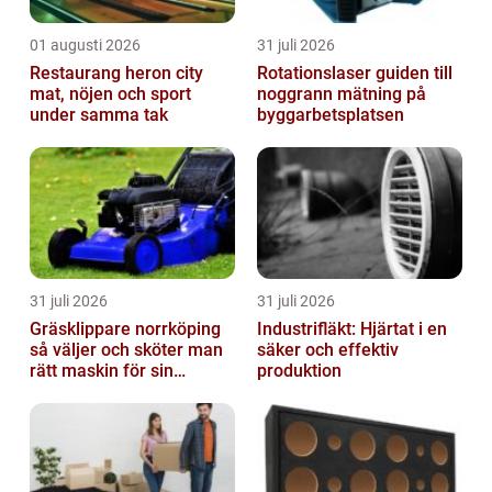
01 augusti 2026
31 juli 2026
Restaurang heron city
Rotationslaser guiden till
mat, nöjen och sport
noggrann mätning på
under samma tak
byggarbetsplatsen
31 juli 2026
31 juli 2026
Gräsklippare norrköping
Industrifläkt: Hjärtat i en
så väljer och sköter man
säker och effektiv
rätt maskin för sin
produktion
trädgård