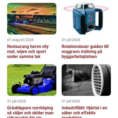
01 augusti 2026
31 juli 2026
Restaurang heron city
Rotationslaser guiden till
mat, nöjen och sport
noggrann mätning på
under samma tak
byggarbetsplatsen
31 juli 2026
31 juli 2026
Gräsklippare norrköping
Industrifläkt: Hjärtat i en
så väljer och sköter man
säker och effektiv
rätt maskin för sin
produktion