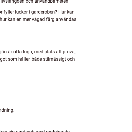
e livslängden och användbarheten.
or fyller luckor i garderoben? Hur kan
h hur kan en mer vågad färg användas
ön är ofta lugn, med plats att prova,
ågot som håller, både stilmässigt och
ndning.
ettera sin garderob med matchande