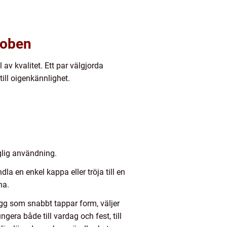
roben
av kvalitet. Ett par välgjorda
till oigenkännlighet.
glig användning.
 en enkel kappa eller tröja till en
na.
lagg som snabbt tappar form, väljer
gera både till vardag och fest, till