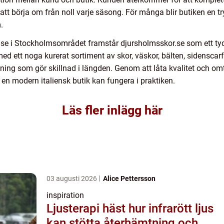
att börja om från noll varje säsong. För många blir butiken en try
.
se i Stockholmsområdet framstår djursholmsskor.se som ett tyd
ed ett noga kurerat sortiment av skor, väskor, bälten, sidensca
ning som gör skillnad i längden. Genom att låta kvalitet och omta
en modern italiensk butik kan fungera i praktiken.
Läs fler inlägg här
03 augusti 2026
Alice Pettersson
inspiration
Ljusterapi häst hur infrarött ljus
kan stötta återhämtning och