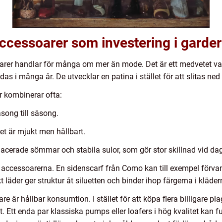
accessoarer som investering i garde
oarer handlar för många om mer än mode. Det är ett medvetet val 
das i många år. De utvecklar en patina i stället för att slitas ned 
er kombinerar ofta:
song till säsong.
et är mjukt men hållbart.
placerade sömmar och stabila sulor, som gör stor skillnad vid da
ssoarerna. En sidenscarf från Como kan till exempel förvandla
kt läder ger struktur åt siluetten och binder ihop färgerna i kläder
are är hållbar konsumtion. I stället för att köpa flera billigare p
. Ett enda par klassiska pumps eller loafers i hög kvalitet kan fun