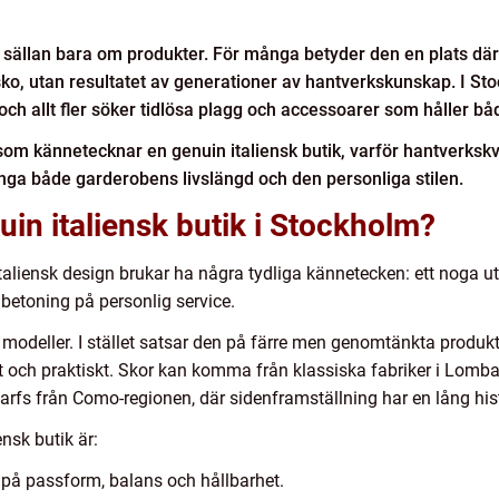
sällan bara om produkter. För många betyder den en plats där
sko, utan resultatet av generationer av hantverkskunskap. I Sto
och allt fler söker tidlösa plagg och accessoarer som håller båd
 kännetecknar en genuin italiensk butik, varför hantverkskvali
änga både garderobens livslängd och den personliga stilen.
in italiensk butik i Stockholm?
taliensk design brukar ha några tydliga kännetecken: ett noga ut
betoning på personlig service.
modeller. I stället satsar den på färre men genomtänkta produkter
skt och praktiskt. Skor kan komma från klassiska fabriker i Lomba
arfs från Como-regionen, där sidenframställning har en lång hist
ensk butik är:
 på passform, balans och hållbarhet.