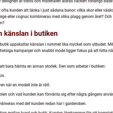
 designen är tidlös och materialen åldras vackert förlängs båd
r ofta kunden att tänka i just sådana banor: vilka skor eller väsk
 beige eller cognac kombineras med olika plagg genom året? Oc
en?
h känslan i butiken
 butik uppskattar känslan i rummet lika mycket som utbudet. Milj
för hetsiga kampanjer och snabbt mode ligger fokus på att hitta n
 att bara hämta en annan storlek. Den som arbetar i butiken:
on.
n när en modell inte är rätt.
foten och vad kunden kan förvänta sig efter några gångers anvä
mbineras med det kunden redan har i garderoben.
lation mellan kund och butik. Kunden återkommer för att kompl