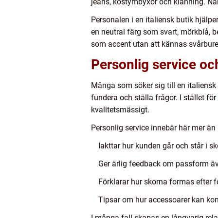
jeans, kostymbyxor och klänning. När
Personalen i en italiensk butik hjälpe
en neutral färg som svart, mörkblå,
som accent utan att kännas svårbur
Personlig service oc
Många som söker sig till en italiensk
fundera och ställa frågor. I stället 
kvalitetsmässigt.
Personlig service innebär här mer än
Iakttar hur kunden går och står i sk
Ger ärlig feedback om passform äve
Förklarar hur skorna formas efter 
Tipsar om hur accessoarer kan ko
I många fall skapas en långvarig re