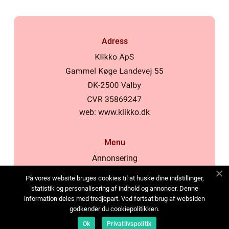
Adress
web:
www.klikko.dk
Menu
Annonsering
Om oss
På vores website bruges cookies til at huske dine indstillinger,
Cookies
statistik og personalisering af indhold og annoncer. Denne
information deles med tredjepart. Ved fortsat brug af websiden
Kontakta oss
godkender du cookiepolitikken.
Sitemap
Ok
Privatlivspolitik