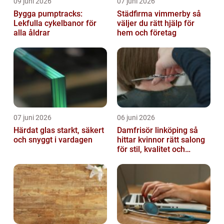
09 juni 2026
07 juni 2026
Bygga pumptracks:
Städfirma vimmerby så
Lekfulla cykelbanor för
väljer du rätt hjälp för
alla åldrar
hem och företag
07 juni 2026
06 juni 2026
Härdat glas starkt, säkert
Damfrisör linköping så
och snyggt i vardagen
hittar kvinnor rätt salong
för stil, kvalitet och
omtanke