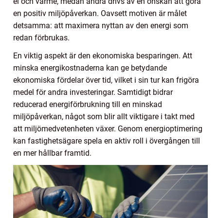
el och värme, medan andra drivs av en önskan att göra
en positiv miljöpåverkan. Oavsett motiven är målet
detsamma: att maximera nyttan av den energi som
redan förbrukas.
En viktig aspekt är den ekonomiska besparingen. Att
minska energikostnaderna kan ge betydande
ekonomiska fördelar över tid, vilket i sin tur kan frigöra
medel för andra investeringar. Samtidigt bidrar
reducerad energiförbrukning till en minskad
miljöpåverkan, något som blir allt viktigare i takt med
att miljömedvetenheten växer. Genom energioptimering
kan fastighetsägare spela en aktiv roll i övergången till
en mer hållbar framtid.