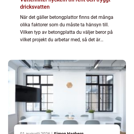
dricksvatten
När det gäller betongplattor finns det många
olika faktorer som du måste ta hänsyn till.
Vilken typ av betongplatta du väljer beror på
vilket projekt du arbetar med, så det är
viktigt att du fattar rätt beslut. I det här
blogginlägget kommer vi att p...
01 augusti 2026
Simon Hagberg