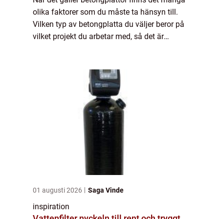
olika faktorer som du måste ta hänsyn till.
Vilken typ av betongplatta du väljer beror på
vilket projekt du arbetar med, så det är
viktigt att du fattar rätt beslut. I det här
blogginlägget kommer vi att p...
01 augusti 2026
Saga Vinde
inspiration
Vattenfilter nyckeln till rent och tryggt