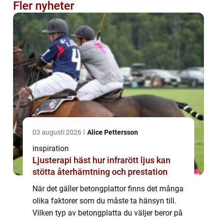
Fler nyheter
03 augusti 2026
Alice Pettersson
inspiration
Ljusterapi häst hur infrarött ljus kan
stötta återhämtning och prestation
När det gäller betongplattor finns det många
olika faktorer som du måste ta hänsyn till.
Vilken typ av betongplatta du väljer beror på