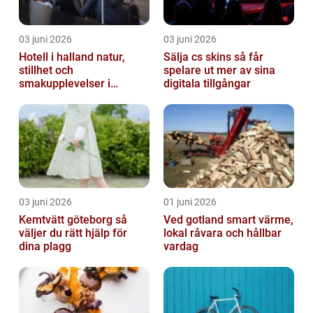
03 juni 2026
03 juni 2026
Hotell i halland natur,
Sälja cs skins så får
stillhet och
spelare ut mer av sina
smakupplevelser i
digitala tillgångar
harmoni
03 juni 2026
01 juni 2026
Kemtvätt göteborg så
Ved gotland smart värme,
väljer du rätt hjälp för
lokal råvara och hållbar
dina plagg
vardag