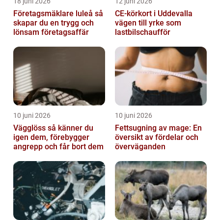
18 juni 2026
12 juni 2026
Företagsmäklare luleå så
CE-körkort i Uddevalla
skapar du en trygg och
vägen till yrke som
lönsam företagsaffär
lastbilschaufför
10 juni 2026
10 juni 2026
Vägglöss så känner du
Fettsugning av mage: En
igen dem, förebygger
översikt av fördelar och
angrepp och får bort dem
överväganden