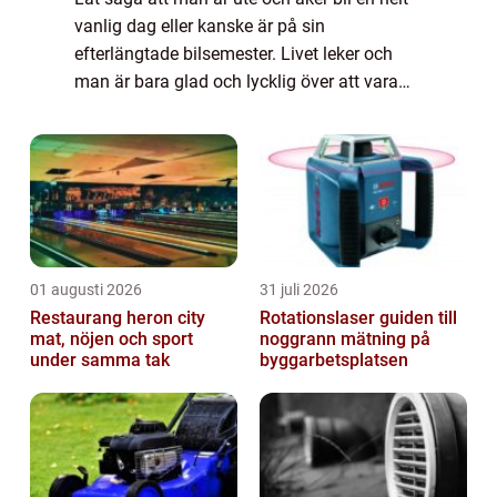
vanlig dag eller kanske är på sin
efterlängtade bilsemester. Livet leker och
man är bara glad och lycklig över att vara
just på den plats man befinner sig på. Så
utan att man förstår vad som hänt är
oturen...
01 augusti 2026
31 juli 2026
Restaurang heron city
Rotationslaser guiden till
mat, nöjen och sport
noggrann mätning på
under samma tak
byggarbetsplatsen