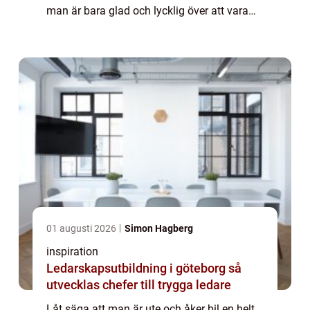
man är bara glad och lycklig över att vara
just på den plats man befinner sig på. Så
utan att man förstår vad som hänt är
oturen...
01 augusti 2026
Simon Hagberg
inspiration
Ledarskapsutbildning i göteborg så
utvecklas chefer till trygga ledare
Låt säga att man är ute och åker bil en helt