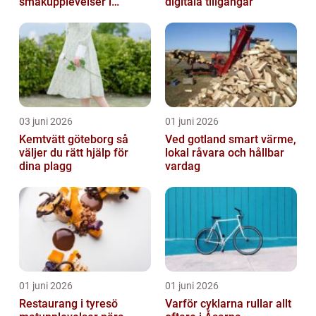
smakupplevelser i
digitala tillgångar
harmoni
03 juni 2026
01 juni 2026
Kemtvätt göteborg så
Ved gotland smart värme,
väljer du rätt hjälp för
lokal råvara och hållbar
dina plagg
vardag
01 juni 2026
01 juni 2026
Restaurang i tyresö
Varför cyklarna rullar allt