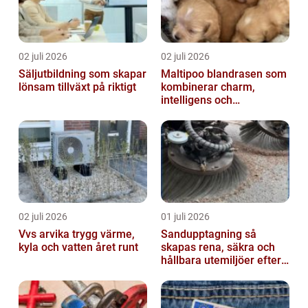
02 juli 2026
02 juli 2026
Säljutbildning som skapar
Maltipoo blandrasen som
lönsam tillväxt på riktigt
kombinerar charm,
intelligens och
vardagsvänlighet
02 juli 2026
01 juli 2026
Vvs arvika trygg värme,
Sandupptagning så
kyla och vatten året runt
skapas rena, säkra och
hållbara utemiljöer efter
vintern