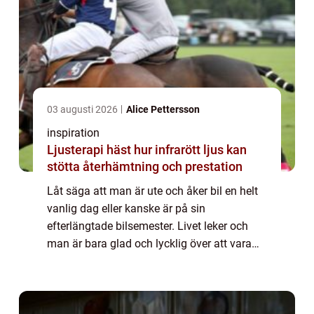
03 augusti 2026
Alice Pettersson
inspiration
Ljusterapi häst hur infrarött ljus kan
stötta återhämtning och prestation
Låt säga att man är ute och åker bil en helt
vanlig dag eller kanske är på sin
efterlängtade bilsemester. Livet leker och
man är bara glad och lycklig över att vara
just på den plats man befinner sig på. Så
utan att man förstår vad som hänt är
oturen...