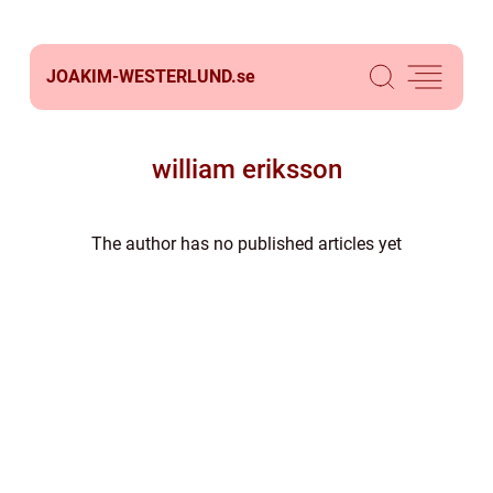
JOAKIM-WESTERLUND.
se
william eriksson
The author has no published articles yet