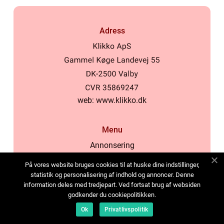
Adress
web:
www.klikko.dk
Menu
Annonsering
Om oss
På vores website bruges cookies til at huske dine indstillinger,
Cookies
statistik og personalisering af indhold og annoncer. Denne
information deles med tredjepart. Ved fortsat brug af websiden
Kontakta oss
godkender du cookiepolitikken.
Sitemap
Ok
Privatlivspolitik