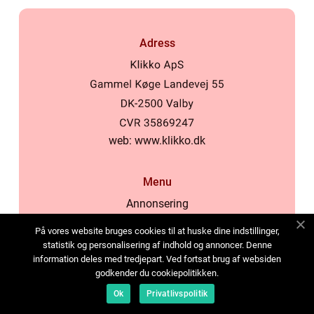
Adress
web:
www.klikko.dk
Menu
Annonsering
Om oss
På vores website bruges cookies til at huske dine indstillinger,
Cookies
statistik og personalisering af indhold og annoncer. Denne
information deles med tredjepart. Ved fortsat brug af websiden
Kontakta oss
godkender du cookiepolitikken.
Sitemap
Ok
Privatlivspolitik